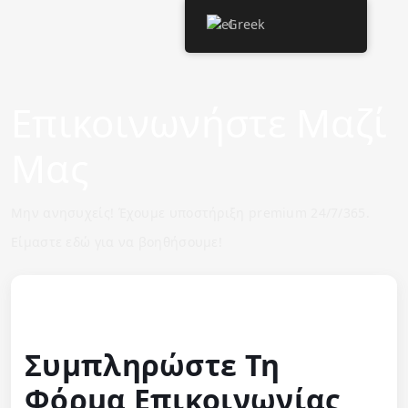
Greek
Επικοινωνήστε Μαζί
Μας
Μην ανησυχείς! Έχουμε υποστήριξη premium 24/7/365.
Είμαστε εδώ για να βοηθήσουμε!
Συμπληρώστε Τη
Φόρμα Επικοινωνίας